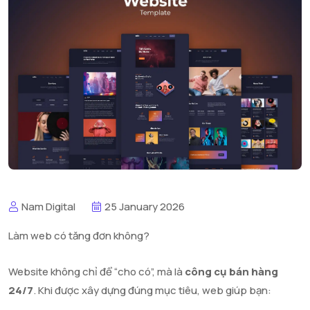
Nam Digital
25 January 2026
Làm web có tăng đơn không?
Website không chỉ để “cho có”, mà là
công cụ bán hàng
24/7
. Khi được xây dựng đúng mục tiêu, web giúp bạn: