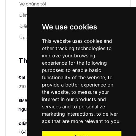
Về chúng tôi
Liên hệ
We use cookies
Điều khoản & điều kiện
Update cookies preferences
This website uses cookies and
other tracking technologies to
improve your browsing
Thông tin liên hệ
experience for the following
purposes:
to enable basic
functionality of the website
,
to
ĐỊA CHỈ:
provide a better experience on
210 D1 Trung Tự, Đống Đa, Hà Nội
the website
,
to measure your
interest in our products and
EMAIL:
services and to personalize
nguyenbahoangnam2510@gmail.com
marketing interactions
,
to deliver
ads that are more relevant to you
.
ĐIỆN THOẠI:
+84974159889