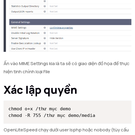
Ấn vào MIME Settings kia là ta sẽ có giao diện đồ họa để thực
hiện tinh chỉnh loại File
Xác lập quyền
chmod o+x /thư mục demo

chmod -R 755 /thư mục demo/media
OpenLiteSpeed chạy dưới user lsphp hoặc nobody (tùy cấu