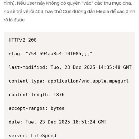
hình). Nếu user này không có quyền "vào" các thư mục cha,
nó sẽ trả về lỗi 403. hãy thử Curl đường dẫn Media để xác định
rõ là được
HTTP/2 200

etag: "754-694aa8c4-101085;;;"

last-modified: Tue, 23 Dec 2025 14:35:48 GMT

content-type: application/vnd.apple.mpegurl

content-length: 1876

accept-ranges: bytes

date: Tue, 23 Dec 2025 16:51:24 GMT

server: LiteSpeed
