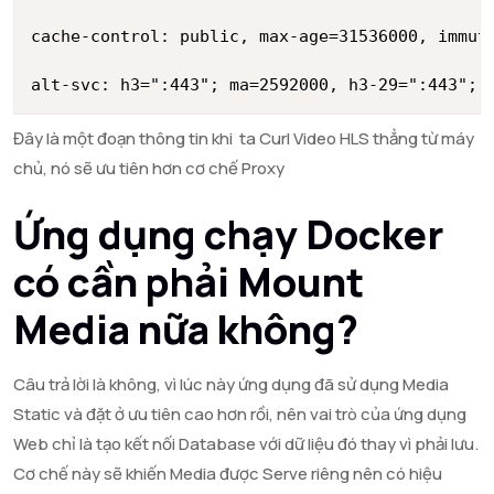
cache-control: public, max-age=31536000, immuta
alt-svc: h3=":443"; ma=2592000, h3-29=":443"; 
Đây là một đoạn thông tin khi ta Curl Video HLS thẳng từ máy
chủ, nó sẽ ưu tiên hơn cơ chế Proxy
Ứng dụng chạy Docker
có cần phải Mount
Media nữa không?
Câu trả lời là không, vì lúc này ứng dụng đã sử dụng Media
Static và đặt ở ưu tiên cao hơn rồi, nên vai trò của ứng dụng
Web chỉ là tạo kết nối Database với dữ liệu đó thay vì phải lưu.
Cơ chế này sẽ khiến Media được Serve riêng nên có hiệu