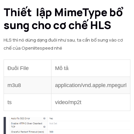
Thiết lập MimeType bổ
sung cho cơ chế HLS
HLS thì nó dùng dạng đuôi như sau, ta cần bổ sung vào cơ
chế của Openlitespeed nhé
Đuôi File
Mô tả
m3u8
application/vnd.apple.mpegurl
ts
video/mp2t