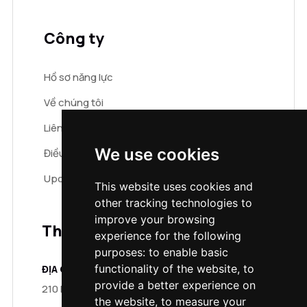
Công ty
Hồ sơ năng lực
Về chúng tôi
Liên hệ
We use cookies
Điều khoản & điều kiện
Update cookies preferences
This website uses cookies and
other tracking technologies to
improve your browsing
Thông tin liên hệ
experience for the following
purposes:
to enable basic
functionality of the website
,
to
ĐỊA CHỈ:
provide a better experience on
210 D1 Trung Tự, Đống Đa, Hà Nội
the website
,
to measure your