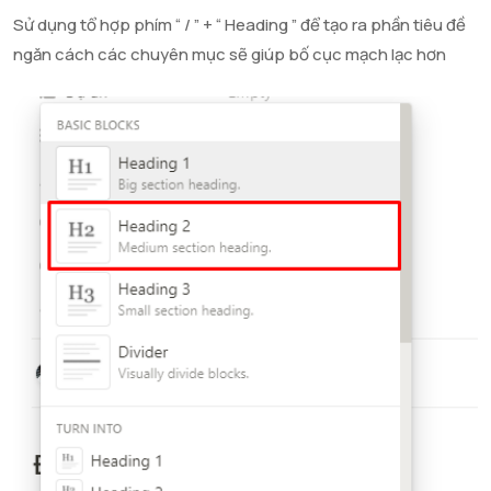
Sử dụng tổ hợp phím “ / ” + “ Heading ” để tạo ra phần tiêu đề
ngăn cách các chuyên mục sẽ giúp bố cục mạch lạc hơn