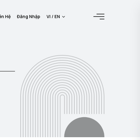
ên Hệ
Đăng Nhập
VI / EN