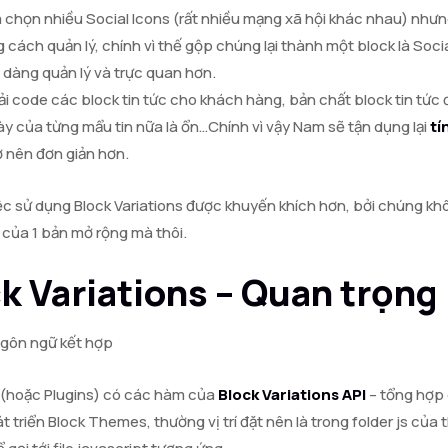
ựa chọn nhiều Social Icons (rất nhiều mạng xã hội khác nhau) nhưng 
ng cách quản lý, chính vì thế gộp chúng lại thành một block là Soc
 dàng quản lý và trực quan hơn.
code các block tin tức cho khách hàng, bản chất block tin tức đã
ày của từng mẩu tin nữa là ổn…Chính vì vậy Nam sẽ tận dụng lại
tí
ở nên đơn giản hơn.
 việc sử dụng Block Variations được khuyến khích hơn, bởi chúng kh
 của 1 bản mở rộng mà thôi.
k Variations – Quan trọng
 ngôn ngữ kết hợp
e (hoặc Plugins) có các hàm của
Block Variations API
– tổng hợp 
t triển Block Themes, thường vị trí đặt nên là trong folder js của