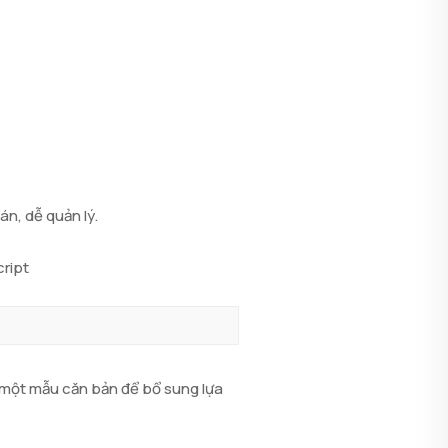
án, dễ quản lý.
ript
n một mẫu căn bản để bổ sung lựa