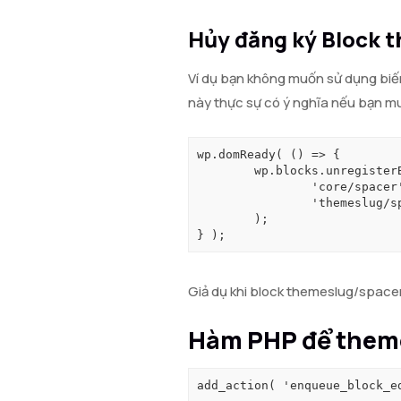
Hủy đăng ký Block t
Ví dụ bạn không muốn sử dụng biến
này thực sự có ý nghĩa nếu bạn mu
wp.domReady( () => {

	wp.blocks.unregisterBlockVariation( 

		'core/spacer', 

		'themeslug/spacer' 

	);

} );
Giả dụ khi block themeslug/spacer
Hàm PHP để themes
add_action( 'enqueue_block_e