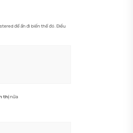
ered để ẩn đi biến thể đó. Điều
n thị
nữa