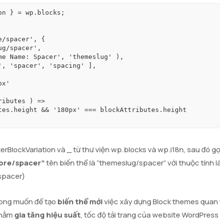
n } = wp.blocks;

/spacer', {

terBlockVariation và _ từ thư viện wp.blocks và wp.i18n, sau đó gọ
ore/spacer”
tên biến thể là “themeslug/spacer” với thuộc tính l
spacer)
mong muốn để tạo
biến thể mới
việc xây dựng Block themes quan t
 nhằm
gia tăng hiệu suất
, tốc độ tải trang của website WordPress