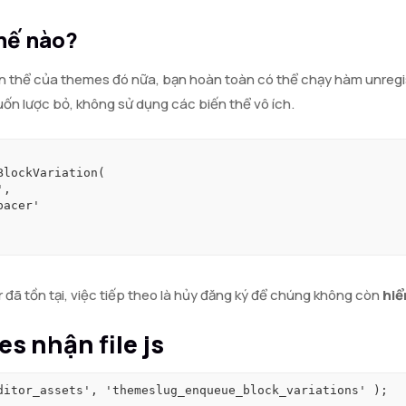
hế nào?
 thể của themes đó nữa, bạn hoàn toàn có thể chạy hàm unregist
ốn lược bỏ, không sử dụng các biến thể vô ích.
 đã tồn tại, việc tiếp theo là hủy đăng ký để chúng không còn
hiể
 nhận file js
ditor_assets', 'themeslug_enqueue_block_variations' );
