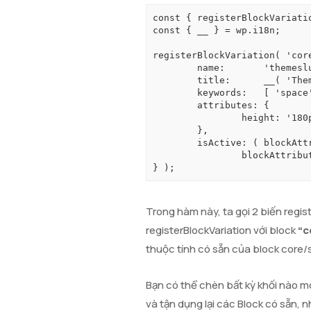
const { registerBlockVariatio
const { __ } = wp.i18n;

registerBlockVariation( 'core
	name:       'themeslug/spacer',

	title:      __( 'Theme Name: Spacer', 'themeslug' ),

	keywords:   [ 'space', 'spacer', 'spacing' ],

	attributes: {

		height: '180px'

	},

	isActive: ( blockAttributes ) =>

		blockAttributes.height && '180px' === blockAttributes.height

} );
Trong hàm này, ta gọi 2 biến regis
registerBlockVariation với block
“c
thuộc tính có sẵn của block core/
Bạn có thể chèn bất kỳ khối nào 
và tận dụng lại các Block có sẵn,