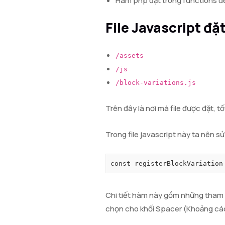
Hàm php đặt trong functions để 
File Javascript đặ
/assets
/js
/block-variations.js
Trên đây là nơi mà file được đặt, 
Trong file javascript này ta nên 
const registerBlockVariation
Chi tiết hàm này gồm những tham 
chọn cho khối Spacer (Khoảng cá