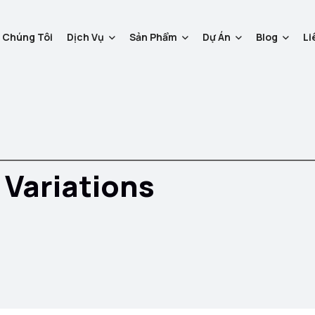
 Chúng Tôi
Dịch Vụ
Sản Phẩm
Dự Án
Blog
Li
k Variations