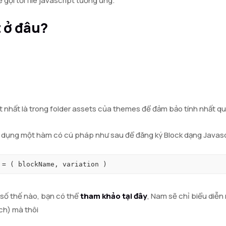
gọi tới file javascript tương ứng.
t ở đâu?
tốt nhất là trong folder assets của themes để đảm bảo tính nhất qu
sử dụng một hàm có cú pháp như sau để đăng ký Block dạng Javasc
 = ( blockName, variation )
số thế nào, bạn có thể
tham khảo tại đây
, Nam sẽ chỉ biểu diễ
ch) mà thôi