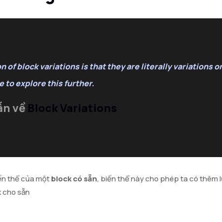
of block variations is that they are literally variations on
e to explore this further.
ẫn về
Block Variations
iến thể của một
block có sẵn
, biến thể này cho phép ta có thêm 
k cho sẵn