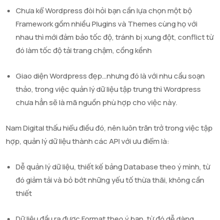
Chưa kể Wordpress đòi hỏi bạn cần lựa chọn một bộ
Framework gồm nhiều Plugins và Themes cùng họ với
nhau thì mới đảm bảo tốc độ, tránh bị xung đột, conflict từ
đó làm tốc độ tải trang chậm, cồng kềnh
Giao diện Wordpress đẹp…nhưng đó là với nhu cầu soạn
thảo, trong việc quản lý dữ liệu tập trung thì Wordpress
chưa hẳn sẽ là mã nguồn phù hợp cho việc này.
Nam Digital thấu hiểu điều đó, nên luôn trăn trở trong việc tập
hợp, quản lý dữ liệu thành các API với ưu điểm là:
Dễ quản lý dữ liệu, thiết kế bảng Database theo ý mình, từ
đó giảm tải và bỏ bớt những yếu tố thừa thãi, không cần
thiết
Dữ liệu đầu ra được Format theo ý bạn, từ đó dễ dàng